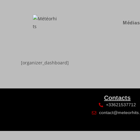
Médias
[organizer_dashboard]
Contacts
+33621537712
contact@meteorhits.